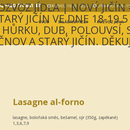
+420 774 841 481
ROZVOZ 10:00 - 22:30
OTEVÍRACÍ DOBA 10:
ÚVOD
SKLÁDÁNÍ PIZZY
ROZVOZ JÍDLA
Lasagne al-forno
lasagne, boloňská směs, bešamel, sýr (350g, zapékané)
1,3,6,7,9