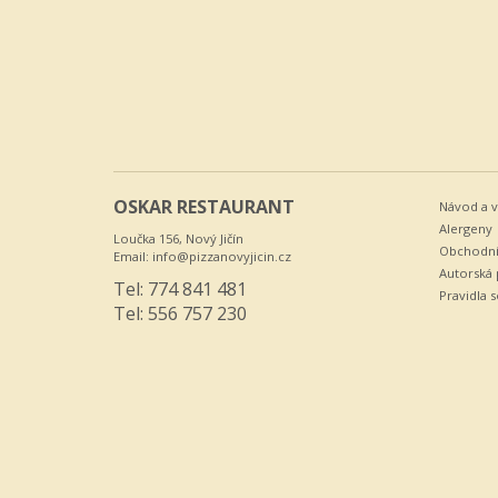
OSKAR RESTAURANT
Návod a v
Alergeny
Loučka 156, Nový Jičín
Obchodní
Email:
info@pizzanovyjicin.cz
Autorská 
Tel: 774 841 481
Pravidla 
Tel: 556 757 230