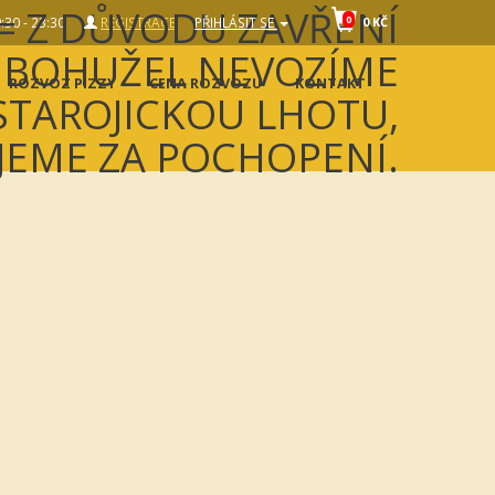
0
30 - 23:30
REGISTRACE
PŘIHLÁSIT SE
0 KČ
ROZVOZ PIZZY
CENA ROZVOZU
KONTAKT