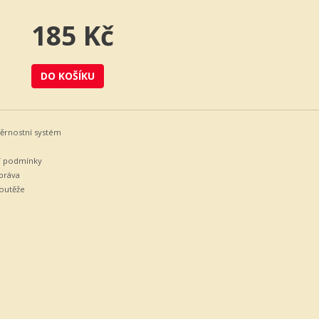
185 Kč
DO KOŠÍKU
ěrnostní systém
 podmínky
práva
soutěže