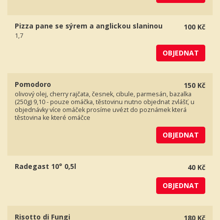
Pizza pane se sýrem a anglickou slaninou
100 Kč
1,7
OBJEDNAT
Pomodoro
150 Kč
olivový olej, cherry rajčata, česnek, cibule, parmesán, bazalka
(250g) 9,10 - pouze omáčka, těstovinu nutno objednat zvlášť, u
objednávky více omáček prosíme uvézt do poznámek která
těstovina ke které omáčce
OBJEDNAT
Radegast 10° 0,5l
40 Kč
OBJEDNAT
Risotto di Fungi
180 Kč