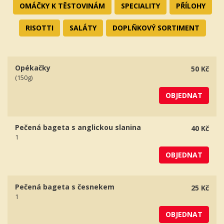
OMÁČKY K TĚSTOVINÁM
SPECIALITY
PŘÍLOHY
RISOTTI
SALÁTY
DOPLŇKOVÝ SORTIMENT
Opékačky
50 Kč
(150g)
OBJEDNAT
Pečená bageta s anglickou slanina
40 Kč
1
OBJEDNAT
Pečená bageta s česnekem
25 Kč
1
OBJEDNAT