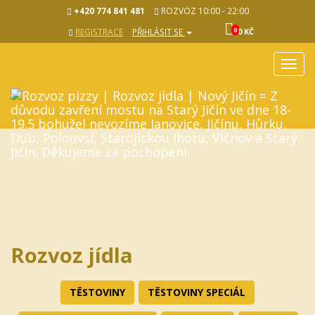
+420 774 841 481
ROZVOZ 10:00 - 22:00
0
REGISTRACE
PŘIHLÁSIT SE
0 KČ
Rozba
navig
Rozvoz jídla
TĚSTOVINY
TĚSTOVINY SPECIÁL