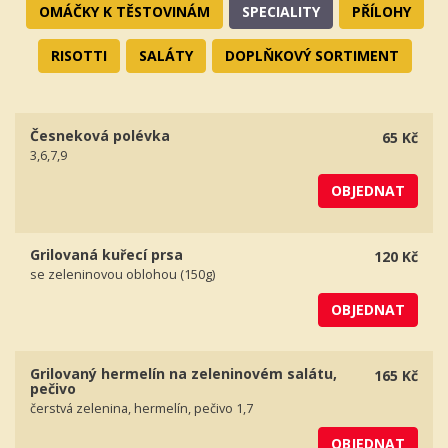
OMÁČKY K TĚSTOVINÁM
SPECIALITY
PŘÍLOHY
RISOTTI
SALÁTY
DOPLŇKOVÝ SORTIMENT
Česneková polévka
65 Kč
3,6,7,9
OBJEDNAT
Grilovaná kuřecí prsa
120 Kč
se zeleninovou oblohou (150g)
OBJEDNAT
Grilovaný hermelín na zeleninovém salátu,
165 Kč
pečivo
čerstvá zelenina, hermelín, pečivo 1,7
OBJEDNAT