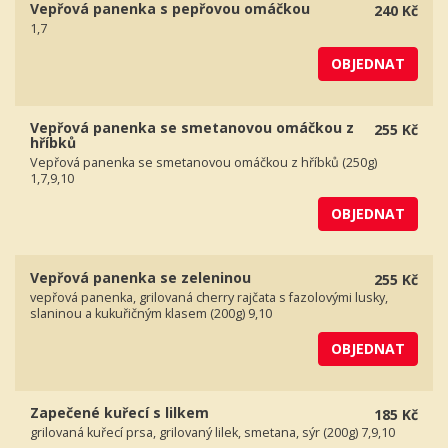
Vepřová panenka s pepřovou omáčkou
240 Kč
1,7
OBJEDNAT
Vepřová panenka se smetanovou omáčkou z
255 Kč
hříbků
Vepřová panenka se smetanovou omáčkou z hříbků (250g)
1,7,9,10
OBJEDNAT
Vepřová panenka se zeleninou
255 Kč
vepřová panenka, grilovaná cherry rajčata s fazolovými lusky,
slaninou a kukuřičným klasem (200g) 9,10
OBJEDNAT
Zapečené kuřecí s lilkem
185 Kč
grilovaná kuřecí prsa, grilovaný lilek, smetana, sýr (200g) 7,9,10