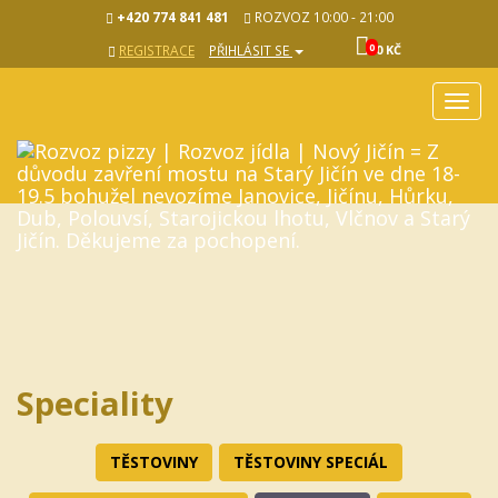
+420 774 841 481
ROZVOZ 10:00 - 21:00
0
REGISTRACE
PŘIHLÁSIT SE
0 KČ
Rozba
navig
Speciality
TĚSTOVINY
TĚSTOVINY SPECIÁL