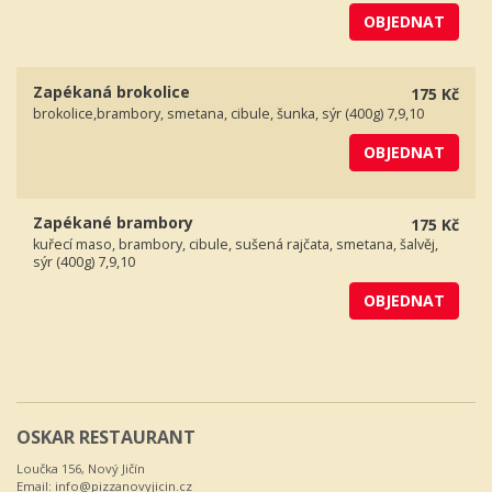
OBJEDNAT
Zapékaná brokolice
175 Kč
brokolice,brambory, smetana, cibule, šunka, sýr (400g) 7,9,10
OBJEDNAT
Zapékané brambory
175 Kč
kuřecí maso, brambory, cibule, sušená rajčata, smetana, šalvěj,
sýr (400g) 7,9,10
OBJEDNAT
OSKAR RESTAURANT
Loučka 156, Nový Jičín
Email:
info@pizzanovyjicin.cz